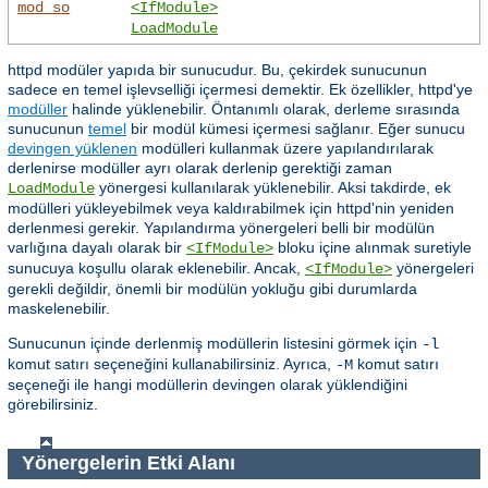
mod_so
<IfModule>
LoadModule
httpd modüler yapıda bir sunucudur. Bu, çekirdek sunucunun
sadece en temel işlevselliği içermesi demektir. Ek özellikler, httpd'ye
modüller
halinde yüklenebilir. Öntanımlı olarak, derleme sırasında
sunucunun
temel
bir modül kümesi içermesi sağlanır. Eğer sunucu
devingen yüklenen
modülleri kullanmak üzere yapılandırılarak
derlenirse modüller ayrı olarak derlenip gerektiği zaman
yönergesi kullanılarak yüklenebilir. Aksi takdirde, ek
LoadModule
modülleri yükleyebilmek veya kaldırabilmek için httpd'nin yeniden
derlenmesi gerekir. Yapılandırma yönergeleri belli bir modülün
varlığına dayalı olarak bir
bloku içine alınmak suretiyle
<IfModule>
sunucuya koşullu olarak eklenebilir. Ancak,
yönergeleri
<IfModule>
gerekli değildir, önemli bir modülün yokluğu gibi durumlarda
maskelenebilir.
Sunucunun içinde derlenmiş modüllerin listesini görmek için
-l
komut satırı seçeneğini kullanabilirsiniz. Ayrıca,
komut satırı
-M
seçeneği ile hangi modüllerin devingen olarak yüklendiğini
görebilirsiniz.
Yönergelerin Etki Alanı