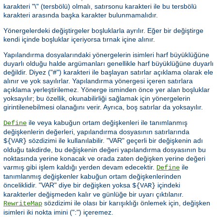
karakteri "\" (tersbölü) olmalı, satırsonu karakteri ile bu tersbölü
karakteri arasında başka karakter bulunmamalıdır.
Yönergelerdeki değiştirgeler boşluklarla ayrılır. Eğer bir değiştirge
kendi içinde boşluklar içeriyorsa tırnak içine alınır.
Yapılandırma dosyalarındaki yönergelerin isimleri harf büyüklüğüne
duyarlı olduğu halde argümanları genellikle harf büyüklüğüne duyarlı
değildir. Diyez ("#") karakteri ile başlayan satırlar açıklama olarak ele
alınır ve yok sayılırlar. Yapılandırma yönergesi içeren satırlara
açıklama yerleştirilemez. Yönerge isminden önce yer alan boşluklar
yoksayılır; bu özellik, okunabilirliği sağlamak için yönergelerin
girintilenebilmesi olanağını verir. Ayrıca, boş satırlar da yoksayılır.
ile veya kabuğun ortam değişkenleri ile tanımlanmış
Define
değişkenlerin değerleri, yapılandırma dosyasının satırlarında
sözdizimi ile kullanılabilir. "VAR" geçerli bir değişkenin adı
${VAR}
olduğu takdirde, bu değişkenin değeri yapılandırma dosyasının bu
noktasında yerine konacak ve orada zaten değişken yerine değeri
varmış gibi işlem kaldığı yerden devam edecektir.
ile
Define
tanımlanmış değişkenler kabuğun ortam değişkenlerinden
önceliklidir. "VAR" diye bir değişken yoksa
içindeki
${VAR}
karakterler değişmeden kalır ve günlüğe bir uyarı çıktılanır.
sözdizimi ile olası bir karışıklığı önlemek için, değişken
RewriteMap
isimleri iki nokta imini (":") içeremez.