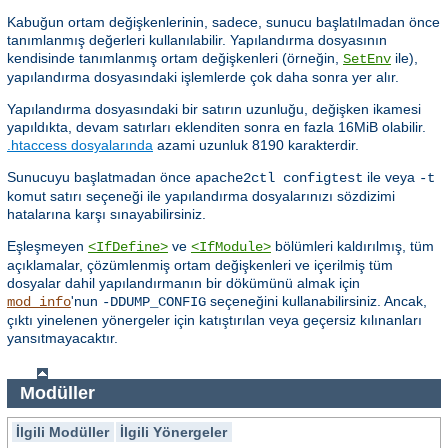
Kabuğun ortam değişkenlerinin, sadece, sunucu başlatılmadan önce
tanımlanmış değerleri kullanılabilir. Yapılandırma dosyasının
kendisinde tanımlanmış ortam değişkenleri (örneğin,
ile),
SetEnv
yapılandırma dosyasındaki işlemlerde çok daha sonra yer alır.
Yapılandırma dosyasındaki bir satırın uzunluğu, değişken ikamesi
yapıldıkta, devam satırları eklenditen sonra en fazla 16MiB olabilir.
.htaccess dosyalarında
azami uzunluk 8190 karakterdir.
Sunucuyu başlatmadan önce
ile veya
apache2ctl configtest
-t
komut satırı seçeneği ile yapılandırma dosyalarınızı sözdizimi
hatalarına karşı sınayabilirsiniz.
Eşleşmeyen
ve
bölümleri kaldırılmış, tüm
<IfDefine>
<IfModule>
açıklamalar, çözümlenmiş ortam değişkenleri ve içerilmiş tüm
dosyalar dahil yapılandırmanın bir dökümünü almak için
'nun
seçeneğini kullanabilirsiniz. Ancak,
mod_info
-DDUMP_CONFIG
çıktı yinelenen yönergeler için katıştırılan veya geçersiz kılınanları
yansıtmayacaktır.
Modüller
İlgili Modüller
İlgili Yönergeler