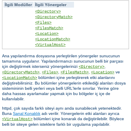
İlgili Modüller
İlgili Yönergeler
<Directory>
<DirectoryMatch>
<Files>
<FilesMatch>
<Location>
<LocationMatch>
<VirtualHost>
Ana yapılandırma dosyasına yerleştirilen yönergeler sunucunun
tamamına uygulanır. Yapılandırmanızı sunucunun belli bir parçası
için değiştirmek isterseniz yönergelerinizi
,
<Directory>
,
,
,
ve
<DirectoryMatch>
<Files>
<FilesMatch>
<Location>
bölümleri içine yerleştirerek etki alanlarını
<LocationMatch>
değiştirebilirsiniz. Bu bölümler yönergelerin etkilediği alanları dosya
sistemininin belli yerleri veya belli URL'lerle sınırlar. Yerine göre
daha hassas ayarlamalar yapmak için bu bölgeler iç içe de
kullanılabilir.
httpd, çok sayıda farklı siteyi aynı anda sunabilecek yetenektedir.
Buna
Sanal Konaklık
adı verilir. Yönergelerin etki alanları ayrıca
bölümleri içine konarak da değiştirilebilir. Böylece
<VirtualHost>
belli bir siteye gelen isteklere farklı bir uygulama yapılabilir.