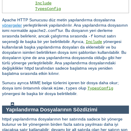
Include
TypesConfig
Apache HTTP Sunucusu düz metin yapılandırma dosyalarına
yönergeler
yerleştirilerek yapılandırılır. Ana yapılandırma dosyasının
ismi normalde
'tur. Bu dosyanın yeri derleme
apache2.conf
sırasında belirlenir, ancak çalıştırma sırasında
komut satırı
-f
seçeneği ile başka bir yer belirtilebilir. Ayrıca,
yönergesi
Include
kullanılarak başka yapılandırma dosyaları da eklenebilir ve bu
dosyaların isimleri belirtilirken dosya ismi şablonları kullanılabilir. Bu
dosyaların içine de ana yapılandırma dosyasında olduğu gibi her
türlü yönerge yerleştirilebilir. Ana yapılandırma dosyalarındaki
değişiklikler httpd tarafından sadece başlatma veya yeniden
başlatma sırasında etkin kılınır.
Sunucu ayrıca MIME belge türlerini içeren bir dosya daha okur;
dosya ismi öntanımlı olarak
olup
mime.types
TypesConfig
yönergesi ile başka bir dosya belirtilebilir.
Yapılandırma Dosyalarının Sözdizimi
httpd yapılandırma dosyalarının her satırında sadece bir yönerge
bulunur ve bir yönergenin birden fazla satıra yayılması daha iyi
olacaksa satır katlanabilir; devamı bir alt satırda olan her satırın son