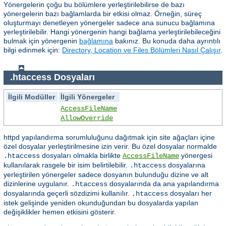
Yönergelerin çoğu bu bölümlere yerleştirilebilirse de bazı
yönergelerin bazı bağlamlarda bir etkisi olmaz. Örneğin, süreç
oluşturmayı denetleyen yönergeler sadece ana sunucu bağlamına
yerleştirilebilir. Hangi yönergenin hangi bağlama yerleştirilebileceğini
bulmak için yönergenin
bağlamına
bakınız. Bu konuda daha ayrıntılı
bilgi edinmek için:
Directory, Location ve Files Bölümleri Nasıl Çalışır
.
.htaccess Dosyaları
İlgili Modüller
İlgili Yönergeler
AccessFileName
AllowOverride
httpd yapılandırma sorumluluğunu dağıtmak için site ağaçları içine
özel dosyalar yerleştirilmesine izin verir. Bu özel dosyalar normalde
dosyaları olmakla birlikte
yönergesi
.htaccess
AccessFileName
kullanılarak rasgele bir isim belirtilebilir.
dosyalarına
.htaccess
yerleştirilen yönergeler sadece dosyanın bulunduğu dizine ve alt
dizinlerine uygulanır.
dosyalarında da ana yapılandırma
.htaccess
dosyalarında geçerli sözdizimi kullanılır.
dosyaları her
.htaccess
istek gelişinde yeniden okunduğundan bu dosyalarda yapılan
değişiklikler hemen etkisini gösterir.