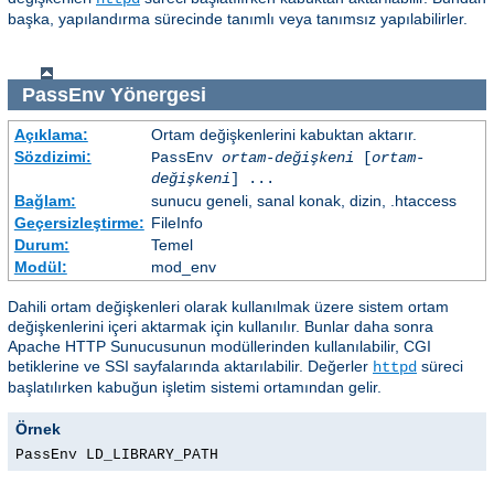
başka, yapılandırma sürecinde tanımlı veya tanımsız yapılabilirler.
PassEnv
Yönergesi
Açıklama:
Ortam değişkenlerini kabuktan aktarır.
Sözdizimi:
PassEnv
ortam-değişkeni
[
ortam-
değişkeni
] ...
Bağlam:
sunucu geneli, sanal konak, dizin, .htaccess
Geçersizleştirme:
FileInfo
Durum:
Temel
Modül:
mod_env
Dahili ortam değişkenleri olarak kullanılmak üzere sistem ortam
değişkenlerini içeri aktarmak için kullanılır. Bunlar daha sonra
Apache HTTP Sunucusunun modüllerinden kullanılabilir, CGI
betiklerine ve SSI sayfalarında aktarılabilir. Değerler
süreci
httpd
başlatılırken kabuğun işletim sistemi ortamından gelir.
Örnek
PassEnv LD_LIBRARY_PATH