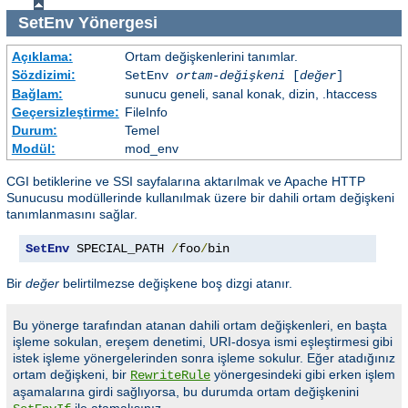
SetEnv
Yönergesi
Açıklama:
Ortam değişkenlerini tanımlar.
Sözdizimi:
SetEnv
ortam-değişkeni
[
değer
]
Bağlam:
sunucu geneli, sanal konak, dizin, .htaccess
Geçersizleştirme:
FileInfo
Durum:
Temel
Modül:
mod_env
CGI betiklerine ve SSI sayfalarına aktarılmak ve Apache HTTP
Sunucusu modüllerinde kullanılmak üzere bir dahili ortam değişkeni
tanımlanmasını sağlar.
SetEnv
 SPECIAL_PATH 
/
foo
/
bin
Bir
değer
belirtilmezse değişkene boş dizgi atanır.
Bu yönerge tarafından atanan dahili ortam değişkenleri, en başta
işleme sokulan, ereşem denetimi, URI-dosya ismi eşleştirmesi gibi
istek işleme yönergelerinden sonra işleme sokulur. Eğer atadığınız
ortam değişkeni, bir
yönergesindeki gibi erken işlem
RewriteRule
aşamalarına girdi sağlıyorsa, bu durumda ortam değişkenini
ile atamalısınız.