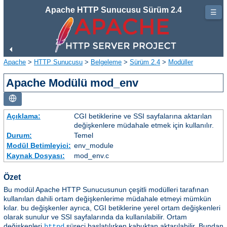
Apache HTTP Sunucusu Sürüm 2.4
☰
Apache
>
HTTP Sunucusu
>
Belgeleme
>
Sürüm 2.4
>
Modüller
Apache Modülü mod_env
Açıklama:
CGI betiklerine ve SSI sayfalarına aktarılan
değişkenlere müdahale etmek için kullanılır.
Durum:
Temel
Modül Betimleyici:
env_module
Kaynak Dosyası:
mod_env.c
Özet
Bu modül Apache HTTP Sunucusunun çeşitli modülleri tarafınan
kullanılan dahili ortam değişkenlerime müdahale etmeyi mümkün
kılar. bu değişkenler ayrıca, CGI betiklerine yerel ortam değişkenleri
olarak sunulur ve SSI sayfalarında da kullanılabilir. Ortam
değişkenleri
süreci başlatılırken kabuktan aktarılabilir. Bundan
httpd