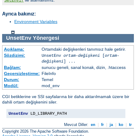
SetEnvIf
Ayrıca bakınız:
Environment Variables
UnsetEnv
Yönergesi
Açıklama:
Ortamdaki değişkenleri tanımsız hale getirir.
Sözdizimi:
UnsetEnv
ortam-değişkeni
[
ortam-
değişkeni
] ...
Bağlam:
sunucu geneli, sanal konak, dizin, .htaccess
Geçersizleştirme:
FileInfo
Durum:
Temel
Modül:
mod_env
CGI betiklerine ve SSI sayfalarına bir daha aktarılmamak üzere bir
dahili ortam değişkenini siler.
UnsetEnv
 LD_LIBRARY_PATH
Mevcut Diller:
en
|
fr
|
ja
|
ko
|
tr
Copyright 2026 The Apache Software Foundation.