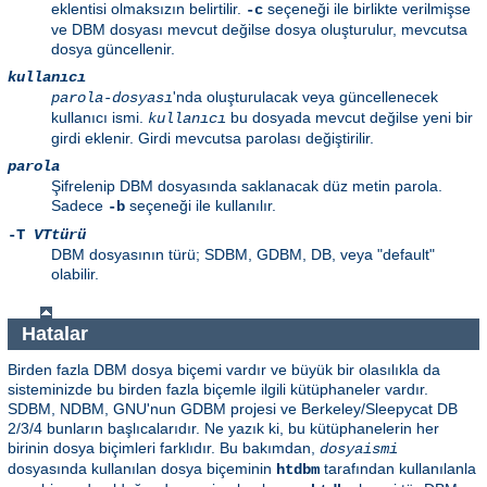
eklentisi olmaksızın belirtilir.
seçeneği ile birlikte verilmişse
-c
ve DBM dosyası mevcut değilse dosya oluşturulur, mevcutsa
dosya güncellenir.
kullanıcı
'nda oluşturulacak veya güncellenecek
parola-dosyası
kullanıcı ismi.
bu dosyada mevcut değilse yeni bir
kullanıcı
girdi eklenir. Girdi mevcutsa parolası değiştirilir.
parola
Şifrelenip DBM dosyasında saklanacak düz metin parola.
Sadece
seçeneği ile kullanılır.
-b
-T
VTtürü
DBM dosyasının türü; SDBM, GDBM, DB, veya "default"
olabilir.
Hatalar
Birden fazla DBM dosya biçemi vardır ve büyük bir olasılıkla da
sisteminizde bu birden fazla biçemle ilgili kütüphaneler vardır.
SDBM, NDBM, GNU'nun GDBM projesi ve Berkeley/Sleepycat DB
2/3/4 bunların başlıcalarıdır. Ne yazık ki, bu kütüphanelerin her
birinin dosya biçimleri farklıdır. Bu bakımdan,
dosyaismi
dosyasında kullanılan dosya biçeminin
tarafından kullanılanla
htdbm