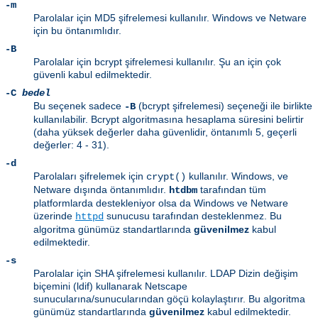
-m
Parolalar için MD5 şifrelemesi kullanılır. Windows ve Netware
için bu öntanımlıdır.
-B
Parolalar için bcrypt şifrelemesi kullanılır. Şu an için çok
güvenli kabul edilmektedir.
-C
bedel
Bu seçenek sadece
(bcrypt şifrelemesi) seçeneği ile birlikte
-B
kullanılabilir. Bcrypt algoritmasına hesaplama süresini belirtir
(daha yüksek değerler daha güvenlidir, öntanımlı 5, geçerli
değerler: 4 - 31).
-d
Parolaları şifrelemek için
kullanılır. Windows, ve
crypt()
Netware dışında öntanımlıdır.
tarafından tüm
htdbm
platformlarda destekleniyor olsa da Windows ve Netware
üzerinde
sunucusu tarafından desteklenmez. Bu
httpd
algoritma günümüz standartlarında
güvenilmez
kabul
edilmektedir.
-s
Parolalar için SHA şifrelemesi kullanılır. LDAP Dizin değişim
biçemini (ldif) kullanarak Netscape
sunucularına/sunucularından göçü kolaylaştırır. Bu algoritma
günümüz standartlarında
güvenilmez
kabul edilmektedir.