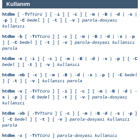
Kullanım
htdbm
[ -
T
VTtürü
] [ -
i
] [ -
c
] [ -
m
| -
B
| -
d
| -
s
|
-
p
] [ -
C
bedel
] [ -
t
] [ -
v
]
parola-dosyası
kullanıcı
htdbm
-
b
[ -
T
VTtürü
] [ -
c
] [ -
m
| -
B
| -
d
| -
s
| -
p
] [ -
C
bedel
] [ -
t
] [ -
v
]
parola-dosyası
kullanıcı
parola
htdbm
-
n
[ -
i
] [ -
c
] [ -
m
| -
B
| -
d
| -
s
| -
p
] [ -
C
bedel
] [ -
t
] [ -
v
]
kullanıcı
htdbm
-
nb
[ -
c
] [ -
m
| -
B
| -
d
| -
s
| -
p
] [ -
C
bedel
] [ -
t
] [ -
v
]
kullanıcı
parola
htdbm
-
v
[ -
T
VTtürü
] [ -
i
] [ -
c
] [ -
m
| -
B
| -
d
| -
s
| -
p
] [ -
C
bedel
] [ -
t
] [ -
v
]
parola-dosyası
kullanıcı
htdbm
-
vb
[ -
T
VTtürü
] [ -
c
] [ -
m
| -
B
-
d
| -
s
| -
p
]
[ -
C
bedel
] [ -
t
] [ -
v
]
parola-dosyası
kullanıcı
parola
htdbm
-
x
[ -
T
VTtürü
]
parola-dosyası
kullanıcı