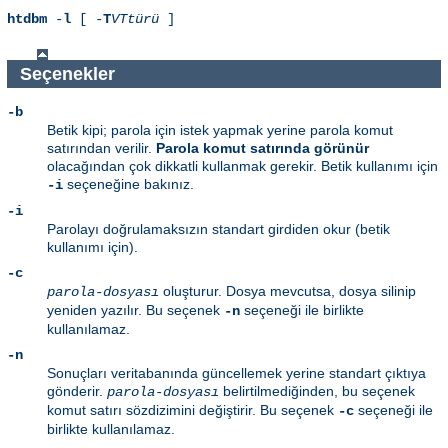
htdbm
-
l
[ -
T
VTtürü
]
Seçenekler
-b
Betik kipi; parola için istek yapmak yerine parola komut
satırından verilir.
Parola komut satırında görünür
olacağından çok dikkatli kullanmak gerekir. Betik kullanımı için
seçeneğine bakınız.
-i
-i
Parolayı doğrulamaksızın standart girdiden okur (betik
kullanımı için).
-c
oluşturur. Dosya mevcutsa, dosya silinip
parola-dosyası
yeniden yazılır. Bu seçenek
seçeneği ile birlikte
-n
kullanılamaz.
-n
Sonuçları veritabanında güncellemek yerine standart çıktıya
gönderir.
belirtilmediğinden, bu seçenek
parola-dosyası
komut satırı sözdizimini değiştirir. Bu seçenek
seçeneği ile
-c
birlikte kullanılamaz.