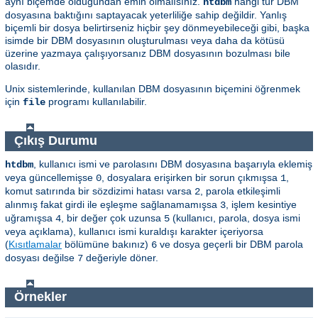
aynı biçemde olduğundan emin olmalısınız.
hangi tür DBM
htdbm
dosyasına baktığını saptayacak yeterliliğe sahip değildir. Yanlış
biçemli bir dosya belirtirseniz hiçbir şey dönmeyebileceği gibi, başka
isimde bir DBM dosyasının oluşturulması veya daha da kötüsü
üzerine yazmaya çalışıyorsanız DBM dosyasının bozulması bile
olasıdır.
Unix sistemlerinde, kullanılan DBM dosyasının biçemini öğrenmek
için
programı kullanılabilir.
file
Çıkış Durumu
, kullanıcı ismi ve parolasını DBM dosyasına başarıyla eklemiş
htdbm
veya güncellemişse
, dosyalara erişirken bir sorun çıkmışsa
,
0
1
komut satırında bir sözdizimi hatası varsa
, parola etkileşimli
2
alınmış fakat girdi ile eşleşme sağlanamamışsa
, işlem kesintiye
3
uğramışsa
, bir değer çok uzunsa
(kullanıcı, parola, dosya ismi
4
5
veya açıklama), kullanıcı ismi kuraldışı karakter içeriyorsa
(
Kısıtlamalar
bölümüne bakınız)
ve dosya geçerli bir DBM parola
6
dosyası değilse
değeriyle döner.
7
Örnekler