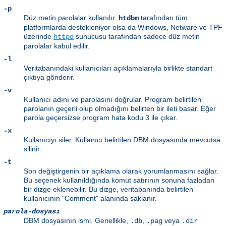
-p
Düz metin parolalar kullanılır.
tarafından tüm
htdbm
platformlarda destekleniyor olsa da Windows, Netware ve TPF
üzerinde
sunucusu tarafından sadece düz metin
httpd
parolalar kabul edilir.
-l
Veritabanındaki kullanıcıları açıklamalarıyla birlikte standart
çıktıya gönderir.
-v
Kullanıcı adını ve parolasını doğrular. Program belirtilen
parolanın geçerli olup olmadığını belirten bir ileti basar. Eğer
parola geçersizse program hata kodu 3 ile çıkar.
-x
Kullanıcıyı siler. Kullanıcı belirtilen DBM dosyasında mevcutsa
silinir.
-t
Son değiştirgenin bir açıklama olarak yorumlanmasını sağlar.
Bu seçenek kullanıldığında komut satırının sonuna fazladan
bir dizge eklenebilir. Bu dizge, veritabanında belirtilen
kullanıcının "Comment" alanında saklanır.
parola-dosyası
DBM dosyasının ismi. Genellikle,
,
veya
.db
.pag
.dir