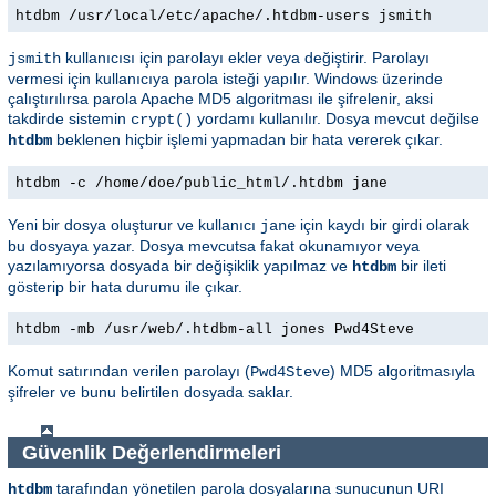
htdbm /usr/local/etc/apache/.htdbm-users jsmith
kullanıcısı için parolayı ekler veya değiştirir. Parolayı
jsmith
vermesi için kullanıcıya parola isteği yapılır. Windows üzerinde
çalıştırılırsa parola Apache MD5 algoritması ile şifrelenir, aksi
takdirde sistemin
yordamı kullanılır. Dosya mevcut değilse
crypt()
beklenen hiçbir işlemi yapmadan bir hata vererek çıkar.
htdbm
htdbm -c /home/doe/public_html/.htdbm jane
Yeni bir dosya oluşturur ve kullanıcı
için kaydı bir girdi olarak
jane
bu dosyaya yazar. Dosya mevcutsa fakat okunamıyor veya
yazılamıyorsa dosyada bir değişiklik yapılmaz ve
bir ileti
htdbm
gösterip bir hata durumu ile çıkar.
htdbm -mb /usr/web/.htdbm-all jones Pwd4Steve
Komut satırından verilen parolayı (
) MD5 algoritmasıyla
Pwd4Steve
şifreler ve bunu belirtilen dosyada saklar.
Güvenlik Değerlendirmeleri
tarafından yönetilen parola dosyalarına sunucunun URI
htdbm