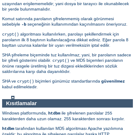
uzayından erişilememelidir; yani dosya bir tarayıcı ile okunabilecek
bir yerde bulunmamalıdır.
Komut satırında parolanın şifrelenmemiş olarak görünmesi
sebebiyle
seçeneğinin kullanımından kaçınılmasını öneriyoruz.
-b
algoritması kullanılırken, parolayı şekillendirmek için
crypt()
parolanın ilk 8 baytının kullanılacağına dikkat ediniz. Eğer parola 8
bayttan uzunsa kalanlar bir uyarı verilmeksizin iptal edilir.
SHA şifreleme biçeminde tuz kullanılmaz; yani, bir parolanın sadece
bir şifreli gösterimi olabilir.
ve MD5 biçemleri parolanın
crypt()
önüne rasgele üretilmiş bir tuz dizgesi eklediklerinden sözlük
saldırılarına karşı daha dayanıklıdır.
SHA ve
biçimleri günümüz standartlarında
güvenilmez
crypt()
kabul edilmektedir.
Kısıtlamalar
Windows platformunda,
ile şifrelenen parolalar
htdbm
255
karakterden daha uzun olamaz. 255 karakterden sonrası kırpılır.
tarafından kullanılan MD5 algoritması Apache yazılımına
htdbm
özeldir; bu algoritma ile şifrelenen parolalar başka HTTP