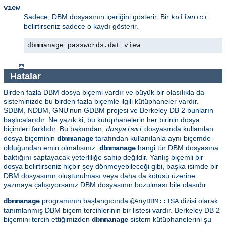
view
Sadece, DBM dosyasının içeriğini gösterir. Bir
kullanıcı
belirtirseniz sadece o kaydı gösterir.
dbmmanage passwords.dat view
Hatalar
Birden fazla DBM dosya biçemi vardır ve büyük bir olasılıkla da
sisteminizde bu birden fazla biçemle ilgili kütüphaneler vardır.
SDBM, NDBM, GNU'nun GDBM projesi ve Berkeley DB 2 bunların
başlıcalarıdır. Ne yazık ki, bu kütüphanelerin her birinin dosya
biçimleri farklıdır. Bu bakımdan,
dosyasında kullanılan
dosyaismi
dosya biçeminin
tarafından kullanılanla aynı biçemde
dbmmanage
olduğundan emin olmalısınız.
hangi tür DBM dosyasına
dbmmanage
baktığını saptayacak yeterliliğe sahip değildir. Yanlış biçemli bir
dosya belirtirseniz hiçbir şey dönmeyebileceği gibi, başka isimde bir
DBM dosyasının oluşturulması veya daha da kötüsü üzerine
yazmaya çalışıyorsanız DBM dosyasının bozulması bile olasıdır.
programının başlangıcında
dizisi olarak
dbmmanage
@AnyDBM::ISA
tanımlanmış DBM biçem tercihlerinin bir listesi vardır. Berkeley DB 2
biçemini tercih ettiğimizden
sistem kütüphanelerini şu
dbmmanage