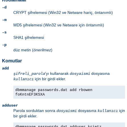
-d
CRYPT şifrelemesi (Win32 ve Netware hariç, öntanımlı)
-m
MD5 şifrelemesi (Win32 ve Netware için öntanımlı)
-s
SHA1 şifrelemesi
-p
düz metin (
önerilmez
)
Komutlar
add
'yı kullanarak
dosyasına
şifreli_parola
dosyaismi
için bir girdi ekler.
kullanıcı
dbmmanage passwords.dat add rbowen
foKntnEF3KSXA
adduser
Parola sorduktan sonra
dosyasına
için
dosyaismi
kullanıcı
bir girdi ekler.
dbmmanage passwords.dat adduser krietz