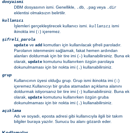
dosyaismi
DBM dosyasının ismi. Genellikle,
,
veya
.db
.pag
.dir
eklentisi olmaksızın belirtilir.
kullanıcı
İşlemleri gerçekleştirecek kullanıcı ismi.
ismi
kullanıcı
ikinokta imi (
) içeremez.
:
şifreli_parola
ve
komutları için kullanılacak şifreli paroladır.
update
add
Parolanın istenmesini sağlamak, fakat hemen ardından
alanları doldurmak için bir tire imi (
) kullanabilirsiniz. Buna ek
-
olarak,
komutunu kullanırken özgün parolaya
update
dokunulmaması için bir nokta imi (
) kullanabilirsiniz.
.
grup
Kullanıcının üyesi olduğu grup. Grup ismi ikinokta imi (
)
:
içeremez.Kullanıcıyı bir gruba atamadan açıklama alanını
doldurmak istiyorsanız bir tire imi (
) kullanabilirsiniz. Buna ek
-
olarak,
komutunu kullanırken özgün gruba
update
dokunulmaması için bir nokta imi (
) kullanabilirsiniz.
.
açıklama
Adı ve soyadı, eposta adresi gibi kullanıcıyla ilgili bir takım
bilgiler buraya yazılır. Sunucu bu alanı gözardı eder.
Kodlamalar