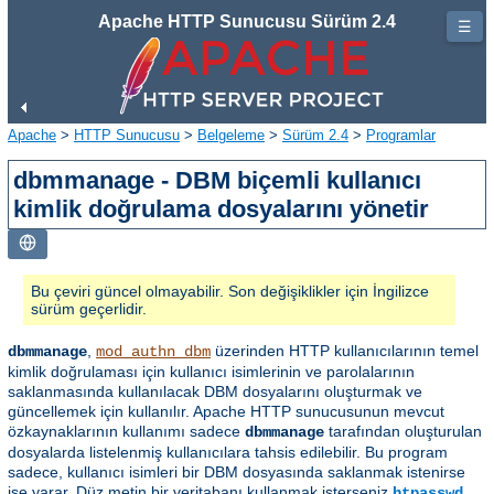
Apache HTTP Sunucusu Sürüm 2.4
☰
Apache
>
HTTP Sunucusu
>
Belgeleme
>
Sürüm 2.4
>
Programlar
dbmmanage - DBM biçemli kullanıcı
kimlik doğrulama dosyalarını yönetir
Bu çeviri güncel olmayabilir. Son değişiklikler için İngilizce
sürüm geçerlidir.
,
üzerinden HTTP kullanıcılarının temel
dbmmanage
mod_authn_dbm
kimlik doğrulaması için kullanıcı isimlerinin ve parolalarının
saklanmasında kullanılacak DBM dosyalarını oluşturmak ve
güncellemek için kullanılır. Apache HTTP sunucusunun mevcut
özkaynaklarının kullanımı sadece
tarafından oluşturulan
dbmmanage
dosyalarda listelenmiş kullanıcılara tahsis edilebilir. Bu program
sadece, kullanıcı isimleri bir DBM dosyasında saklanmak istenirse
işe yarar. Düz metin bir veritabanı kullanmak isterseniz
htpasswd