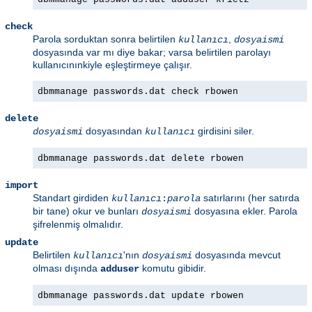
check
Parola sorduktan sonra belirtilen
,
kullanıcı
dosyaismi
dosyasında var mı diye bakar; varsa belirtilen parolayı
kullanıcınınkiyle eşleştirmeye çalışır.
dbmmanage passwords.dat check rbowen
delete
dosyasından
girdisini siler.
dosyaismi
kullanıcı
dbmmanage passwords.dat delete rbowen
import
Standart girdiden
satırlarını (her satırda
kullanıcı
:
parola
bir tane) okur ve bunları
dosyasına ekler. Parola
dosyaismi
şifrelenmiş olmalıdır.
update
Belirtilen
'nın
dosyasında mevcut
kullanıcı
dosyaismi
olması dışında
komutu gibidir.
adduser
dbmmanage passwords.dat update rbowen