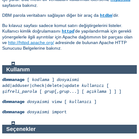
sayfasına bakınız.
DBM parola veritabanı sağlayan diğer bir araç da
'dir.
htdbm
Bu kılavuz sayfası sadece komut satırı değiştirgelerini listeler.
Kullanıcı kimlik doğrulamasını
'de yapılandırmak için gerekli
httpd
yönergelerle ilgili ayrıntılar için Apache dağıtımının bir parçası olan
ve
http://httpd.apache.org/
adresinde de bulunan Apache HTTP
Sunucusu Belgelerine bakınız.
Kullanım
dbmmanage
[
kodlama
]
dosyaismi
add|adduser|check|delete|update
kullanıcı
[
şifreli_parola
[
grup
[,
grup
...] [
açıklama
] ] ]
dbmmanage
dosyaismi
view [
kullanıcı
]
dbmmanage
dosyaismi
import
Seçenekler