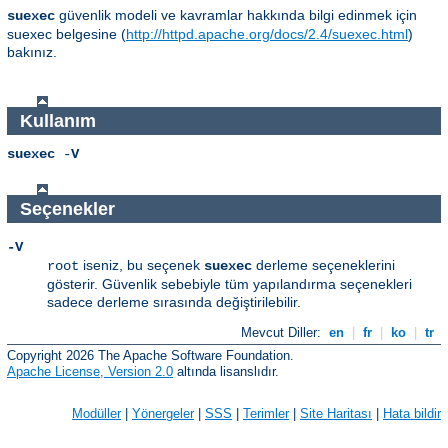
güvenlik modeli ve kavramlar hakkında bilgi edinmek için
suexec
suexec belgesine (
http://httpd.apache.org/docs/2.4/suexec.html
)
bakınız.
Kullanım
suexec
-
V
Seçenekler
-V
iseniz, bu seçenek
derleme seçeneklerini
root
suexec
gösterir. Güvenlik sebebiyle tüm yapılandırma seçenekleri
sadece derleme sırasında değiştirilebilir.
Mevcut Diller:
en
|
fr
|
ko
|
tr
Copyright 2026 The Apache Software Foundation.
Apache License, Version 2.0
altında lisanslıdır.
Modüller
|
Yönergeler
|
SSS
|
Terimler
|
Site Haritası
|
Hata bildir