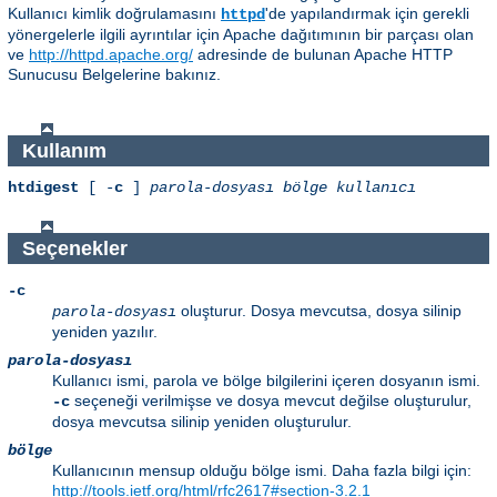
Kullanıcı kimlik doğrulamasını
'de yapılandırmak için gerekli
httpd
yönergelerle ilgili ayrıntılar için Apache dağıtımının bir parçası olan
ve
http://httpd.apache.org/
adresinde de bulunan Apache HTTP
Sunucusu Belgelerine bakınız.
Kullanım
htdigest
[ -
c
]
parola-dosyası
bölge
kullanıcı
Seçenekler
-c
oluşturur. Dosya mevcutsa, dosya silinip
parola-dosyası
yeniden yazılır.
parola-dosyası
Kullanıcı ismi, parola ve bölge bilgilerini içeren dosyanın ismi.
seçeneği verilmişse ve dosya mevcut değilse oluşturulur,
-c
dosya mevcutsa silinip yeniden oluşturulur.
bölge
Kullanıcının mensup olduğu bölge ismi. Daha fazla bilgi için:
http://tools.ietf.org/html/rfc2617#section-3.2.1