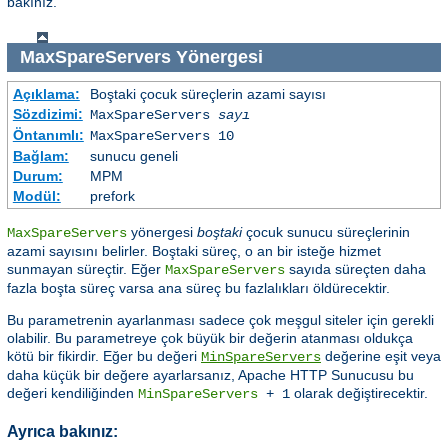
bakınız.
MaxSpareServers
Yönergesi
Açıklama:
Boştaki çocuk süreçlerin azami sayısı
Sözdizimi:
MaxSpareServers
sayı
Öntanımlı:
MaxSpareServers 10
Bağlam:
sunucu geneli
Durum:
MPM
Modül:
prefork
yönergesi
boştaki
çocuk sunucu süreçlerinin
MaxSpareServers
azami sayısını belirler. Boştaki süreç, o an bir isteğe hizmet
sunmayan süreçtir. Eğer
sayıda süreçten daha
MaxSpareServers
fazla boşta süreç varsa ana süreç bu fazlalıkları öldürecektir.
Bu parametrenin ayarlanması sadece çok meşgul siteler için gerekli
olabilir. Bu parametreye çok büyük bir değerin atanması oldukça
kötü bir fikirdir. Eğer bu değeri
değerine eşit veya
MinSpareServers
daha küçük bir değere ayarlarsanız, Apache HTTP Sunucusu bu
değeri kendiliğinden
olarak değiştirecektir.
MinSpareServers
+ 1
Ayrıca bakınız: