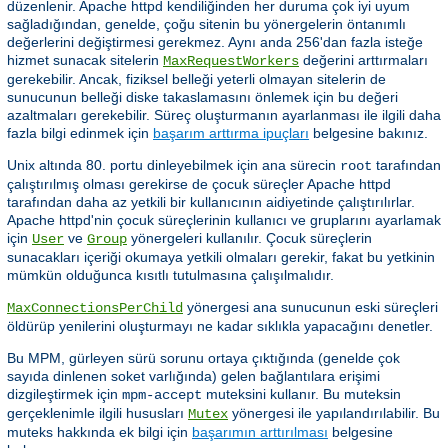
düzenlenir. Apache httpd kendiliğinden her duruma çok iyi uyum
sağladığından, genelde, çoğu sitenin bu yönergelerin öntanımlı
değerlerini değiştirmesi gerekmez. Aynı anda 256'dan fazla isteğe
hizmet sunacak sitelerin
değerini arttırmaları
MaxRequestWorkers
gerekebilir. Ancak, fiziksel belleği yeterli olmayan sitelerin de
sunucunun belleği diske takaslamasını önlemek için bu değeri
azaltmaları gerekebilir. Süreç oluşturmanın ayarlanması ile ilgili daha
fazla bilgi edinmek için
başarım arttırma ipuçları
belgesine bakınız.
Unix altında 80. portu dinleyebilmek için ana sürecin
tarafından
root
çalıştırılmış olması gerekirse de çocuk süreçler Apache httpd
tarafından daha az yetkili bir kullanıcının aidiyetinde çalıştırılırlar.
Apache httpd'nin çocuk süreçlerinin kullanıcı ve gruplarını ayarlamak
için
ve
yönergeleri kullanılır. Çocuk süreçlerin
User
Group
sunacakları içeriği okumaya yetkili olmaları gerekir, fakat bu yetkinin
mümkün olduğunca kısıtlı tutulmasına çalışılmalıdır.
yönergesi ana sunucunun eski süreçleri
MaxConnectionsPerChild
öldürüp yenilerini oluşturmayı ne kadar sıklıkla yapacağını denetler.
Bu MPM, gürleyen sürü sorunu ortaya çıktığında (genelde çok
sayıda dinlenen soket varlığında) gelen bağlantılara erişimi
dizgileştirmek için
muteksini kullanır. Bu muteksin
mpm-accept
gerçeklenimle ilgili hususları
yönergesi ile yapılandırılabilir. Bu
Mutex
muteks hakkında ek bilgi için
başarımın arttırılması
belgesine