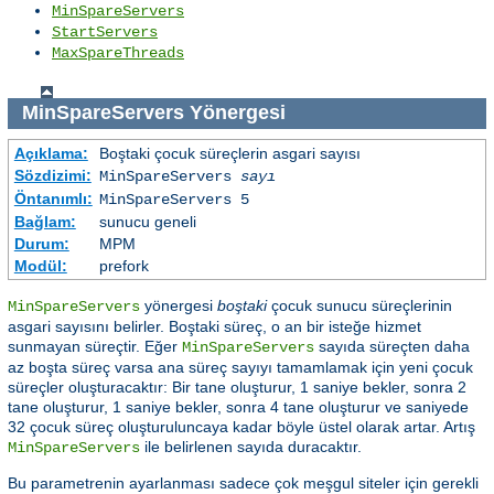
MinSpareServers
StartServers
MaxSpareThreads
MinSpareServers
Yönergesi
Açıklama:
Boştaki çocuk süreçlerin asgari sayısı
Sözdizimi:
MinSpareServers
sayı
Öntanımlı:
MinSpareServers 5
Bağlam:
sunucu geneli
Durum:
MPM
Modül:
prefork
yönergesi
boştaki
çocuk sunucu süreçlerinin
MinSpareServers
asgari sayısını belirler. Boştaki süreç, o an bir isteğe hizmet
sunmayan süreçtir. Eğer
sayıda süreçten daha
MinSpareServers
az boşta süreç varsa ana süreç sayıyı tamamlamak için yeni çocuk
süreçler oluşturacaktır: Bir tane oluşturur, 1 saniye bekler, sonra 2
tane oluşturur, 1 saniye bekler, sonra 4 tane oluşturur ve saniyede
32 çocuk süreç oluşturuluncaya kadar böyle üstel olarak artar. Artış
ile belirlenen sayıda duracaktır.
MinSpareServers
Bu parametrenin ayarlanması sadece çok meşgul siteler için gerekli