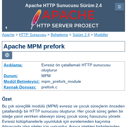
Apache HTTP Sunucusu Sürüm 2.4
☰
Apache
>
HTTP Sunucusu
>
Belgeleme
>
Sürüm 2.4
>
Modüller
Apache MPM prefork
Açıklama:
Evresiz ön çatallamalı HTTP sunucusu
oluşturur
Durum:
MPM
Modül Betimleyici:
mpm_prefork_module
Kaynak Dosyası:
prefork.c
Özet
Bu çok süreçlilik modülü (MPM) evresiz ve çocuk süreçlerin önceden
çatallandığı bir HTTP sunucusu oluşturur. Her çocuk süreç gelen bir
isteğe yanıt verirken ebeveyn süreç çocuk süreç havuzunu yönetir.
Evresiz kütüphanelerle uyumluluk için evrelemeden kaçınma
ihtiyacında olan siteler için uygundur. Ayrıca istekleri birbirlerinden