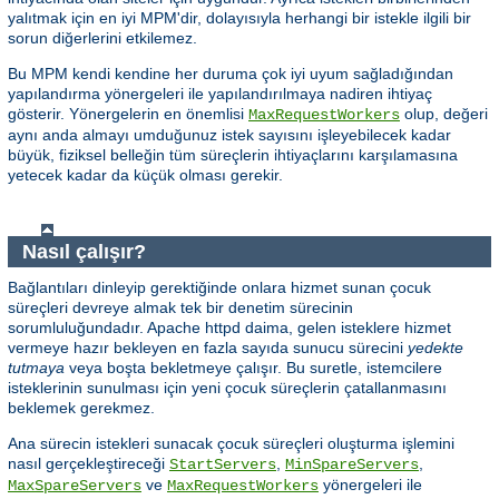
yalıtmak için en iyi MPM'dir, dolayısıyla herhangi bir istekle ilgili bir
sorun diğerlerini etkilemez.
Bu MPM kendi kendine her duruma çok iyi uyum sağladığından
yapılandırma yönergeleri ile yapılandırılmaya nadiren ihtiyaç
gösterir. Yönergelerin en önemlisi
olup, değeri
MaxRequestWorkers
aynı anda almayı umduğunuz istek sayısını işleyebilecek kadar
büyük, fiziksel belleğin tüm süreçlerin ihtiyaçlarını karşılamasına
yetecek kadar da küçük olması gerekir.
Nasıl çalışır?
Bağlantıları dinleyip gerektiğinde onlara hizmet sunan çocuk
süreçleri devreye almak tek bir denetim sürecinin
sorumluluğundadır. Apache httpd daima, gelen isteklere hizmet
vermeye hazır bekleyen en fazla sayıda sunucu sürecini
yedekte
tutmaya
veya boşta bekletmeye çalışır. Bu suretle, istemcilere
isteklerinin sunulması için yeni çocuk süreçlerin çatallanmasını
beklemek gerekmez.
Ana sürecin istekleri sunacak çocuk süreçleri oluşturma işlemini
nasıl gerçekleştireceği
,
,
StartServers
MinSpareServers
ve
yönergeleri ile
MaxSpareServers
MaxRequestWorkers