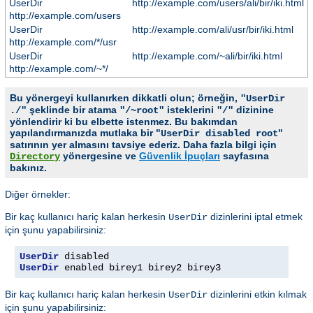
UserDir
http://example.com/users/ali/bir/iki.html
http://example.com/users
UserDir
http://example.com/ali/usr/bir/iki.html
http://example.com/*/usr
UserDir
http://example.com/~ali/bir/iki.html
http://example.com/~*/
Bu yönergeyi kullanırken dikkatli olun; örneğin,
"UserDir
şeklinde bir atama
isteklerini
dizinine
./"
"/~root"
"/"
yönlendirir ki bu elbette istenmez. Bu bakımdan
yapılandırmanızda mutlaka bir "
"
UserDir disabled root
satırının yer almasını tavsiye ederiz. Daha fazla bilgi için
yönergesine ve
Güvenlik İpuçları
sayfasına
Directory
bakınız.
Diğer örnekler:
Bir kaç kullanıcı hariç kalan herkesin
dizinlerini iptal etmek
UserDir
için şunu yapabilirsiniz:
UserDir
UserDir
 enabled birey1 birey2 birey3
Bir kaç kullanıcı hariç kalan herkesin
dizinlerini etkin kılmak
UserDir
için şunu yapabilirsiniz: