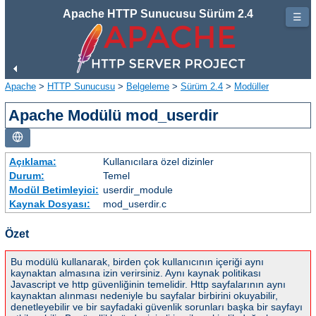
Apache HTTP Sunucusu Sürüm 2.4
☰
Apache
>
HTTP Sunucusu
>
Belgeleme
>
Sürüm 2.4
>
Modüller
Apache Modülü mod_userdir
Açıklama:
Kullanıcılara özel dizinler
Durum:
Temel
Modül Betimleyici:
userdir_module
Kaynak Dosyası:
mod_userdir.c
Özet
Bu modülü kullanarak, birden çok kullanıcının içeriği aynı
kaynaktan almasına izin verirsiniz. Aynı kaynak politikası
Javascript ve http güvenliğinin temelidir. Http sayfalarının aynı
kaynaktan alınması nedeniyle bu sayfalar birbirini okuyabilir,
denetleyebilir ve bir sayfadaki güvenlik sorunları başka bir sayfayı