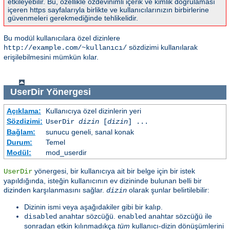
etkileyebilir. Bu, özellikle özdevinimli içerik ve kimlik doğrulaması
içeren https sayfalarıyla birlikte ve kullanıcılarınızın birbirlerine
güvenmeleri gerekmediğinde tehlikelidir.
Bu modül kullanıcılara özel dizinlere
sözdizimi kullanılarak
http://example.com/~kullanıcı/
erişilebilmesini mümkün kılar.
UserDir
Yönergesi
Açıklama:
Kullanıcıya özel dizinlerin yeri
Sözdizimi:
UserDir
dizin
[
dizin
] ...
Bağlam:
sunucu geneli, sanal konak
Durum:
Temel
Modül:
mod_userdir
yönergesi, bir kullanıcıya ait bir belge için bir istek
UserDir
yapıldığında, isteğin kullanıcının ev dizininde bulunan belli bir
dizinden karşılanmasını sağlar.
olarak şunlar belirtilebilir:
dizin
Dizinin ismi veya aşağıdakiler gibi bir kalıp.
anahtar sözcüğü.
anahtar sözcüğü ile
disabled
enabled
sonradan etkin kılınmadıkça
tüm
kullanıcı-dizin dönüşümlerini