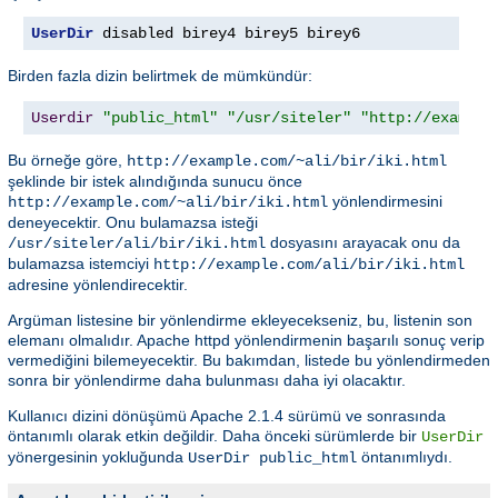
UserDir
 disabled birey4 birey5 birey6
Birden fazla dizin belirtmek de mümkündür:
Userdir
"public_html"
"/usr/siteler"
"http://example
Bu örneğe göre,
http://example.com/~ali/bir/iki.html
şeklinde bir istek alındığında sunucu önce
yönlendirmesini
http://example.com/~ali/bir/iki.html
deneyecektir. Onu bulamazsa isteği
dosyasını arayacak onu da
/usr/siteler/ali/bir/iki.html
bulamazsa istemciyi
http://example.com/ali/bir/iki.html
adresine yönlendirecektir.
Argüman listesine bir yönlendirme ekleyecekseniz, bu, listenin son
elemanı olmalıdır. Apache httpd yönlendirmenin başarılı sonuç verip
vermediğini bilemeyecektir. Bu bakımdan, listede bu yönlendirmeden
sonra bir yönlendirme daha bulunması daha iyi olacaktır.
Kullanıcı dizini dönüşümü Apache 2.1.4 sürümü ve sonrasında
öntanımlı olarak etkin değildir. Daha önceki sürümlerde bir
UserDir
yönergesinin yokluğunda
öntanımlıydı.
UserDir public_html