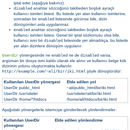
iptal eder (aşağıya bakınız).
anahtar sözcüğünü takibeden boşluk ayraçlı
disabled
kullanıcı isimleri listesi. Bu listede yer alan kullanıcı isimlerine,
sonradan bir
listesinde görünse bile, dizin
enabled
dönüşümleri
asla
uygulanmaz.
anahtar sözcüğünü takibeden boşluk ayraçlı
enabled
kullanıcı isimleri listesi. Genel bir iptal sözkonusu olsa bile,
kullanıcı ismi bir
listesinde yer almadıkça, bu listede
disabled
yer alan dizinlere dönüşüm uygulanır.
yönergesinde ne
ne de
varsa,
Userdir
enabled
disabled
argüman bir dosya ismi kalıbı olarak ele alınır ve kullanıcı belge kök
dizininin yolunu oluşturmakta kullanılır.
şöyle dönüştürülür:
http://example.com/~ali/bir/iki.html
Kullanılan UserDir yönergesi
Elde edilen yol
UserDir public_html
~ali/public_html/bir/iki.html
UserDir /usr/siteler
/usr/siteler/ali/bir/iki.html
UserDir /home/*/htdocs
/home/ali/htdocs/bir/iki.html
Aşağıdaki yönergelerle istemciye gönderilecek yönlendirmeler:
Kullanılan UserDir
Elde edilen yönlendirme
yönergesi